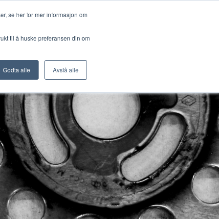
er, se her for mer informasjon om
elt
Om oss
Kontakt oss
yr
ny for Kurs
rukt til å huske preferansen din om
Godta alle
Avslå alle