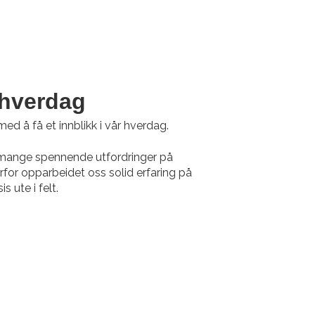
r hverdag
 med å få et innblikk i vår hverdag.
r mange spennende utfordringer på
rfor opparbeidet oss solid erfaring på
s ute i felt.