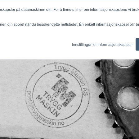
onskapsler på datamaskinen din. For å finne ut mer om informasjonskapslene vi bruk
Vi tilbyr
Kurs
Aktu
Vis undermeny for Vi tilb
Vis underme
jonen din sporet når du besøker dette nettstedet. Én enkelt informasjonskapsel blir b
Innstillinger for informasjonskapsler